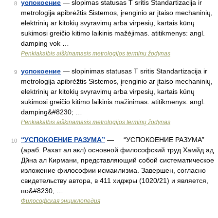
успокоение
— slopimas statusas T sritis Standartizacija ir
8
metrologija apibrėžtis Sistemos, įrenginio ar įtaiso mechaninių,
elektrinių ar kitokių svyravimų arba virpesių, kartais kūnų
sukimosi greičio kitimo laikinis mažėjimas. atitikmenys: angl.
damping vok …
Penkiakalbis aiškinamasis metrologijos terminų žodynas
успокоение
— slopinimas statusas T sritis Standartizacija ir
9
metrologija apibrėžtis Sistemos, įrenginio ar įtaiso mechaninių,
elektrinių ar kitokių svyravimų arba virpesių, kartais kūnų
sukimosi greičio kitimo laikinis mažinimas. atitikmenys: angl.
damping&#8230; …
Penkiakalbis aiškinamasis metrologijos terminų žodynas
“УСПОКОЕНИЕ РАЗУМА”
— “УСПОКОЕНИЕ РАЗУМА”
10
(араб. Рахат ал акл) основной философский труд Хамйд ад
Дйна ал Кирмани, представляющий собой систематическое
изложение философии исмаилизма. Завершен, согласно
свидетельству автора, в 411 хиджры (1020/21) и является,
по&#8230; …
Философская энциклопедия