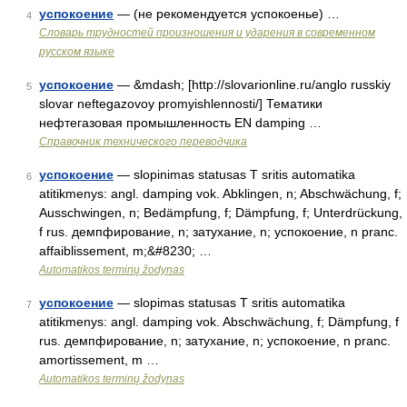
успокоение
— (не рекомендуется успокоенье) …
4
Словарь трудностей произношения и ударения в современном
русском языке
успокоение
— &mdash; [http://slovarionline.ru/anglo russkiy
5
slovar neftegazovoy promyishlennosti/] Тематики
нефтегазовая промышленность EN damping …
Справочник технического переводчика
успокоение
— slopinimas statusas T sritis automatika
6
atitikmenys: angl. damping vok. Abklingen, n; Abschwächung, f;
Ausschwingen, n; Bedämpfung, f; Dämpfung, f; Unterdrückung,
f rus. демпфирование, n; затухание, n; успокоение, n pranc.
affaiblissement, m;&#8230; …
Automatikos terminų žodynas
успокоение
— slopimas statusas T sritis automatika
7
atitikmenys: angl. damping vok. Abschwächung, f; Dämpfung, f
rus. демпфирование, n; затухание, n; успокоение, n pranc.
amortissement, m …
Automatikos terminų žodynas